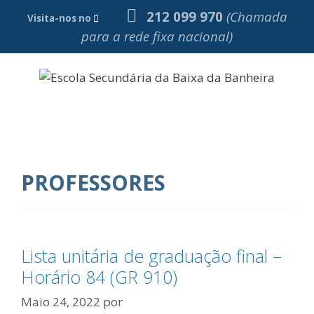
Saltar
212 099 970
(Chamada
Visita-nos no
para
para a rede fixa nacional)
o
conteúdo
Menu
PROFESSORES
Lista unitária de graduação final –
Horário 84 (GR 910)
Maio 24, 2022
por