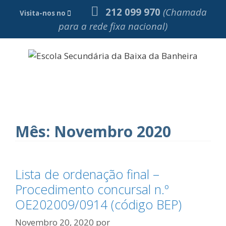
Saltar
212 099 970
(Chamada
Visita-nos no
para
para a rede fixa nacional)
o
conteúdo
Menu
Mês:
Novembro 2020
Lista de ordenação final –
Procedimento concursal n.º
OE202009/0914 (código BEP)
Novembro 20, 2020
por