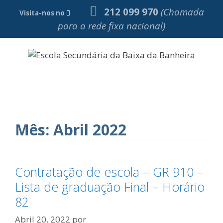
Saltar
212 099 970
(Chamada
Visita-nos no
para
para a rede fixa nacional)
o
conteúdo
Menu
Mês:
Abril 2022
Contratação de escola – GR 910 –
Lista de graduação Final – Horário
82
Abril 20, 2022
por