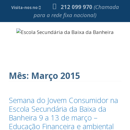
Saltar
212 099 970
(Chamada
Visita-nos no
para
para a rede fixa nacional)
o
conteúdo
Menu
Mês:
Março 2015
Semana do Jovem Consumidor na
Escola Secundária da Baixa da
Banheira 9 a 13 de março –
Educação Financeira e ambiental