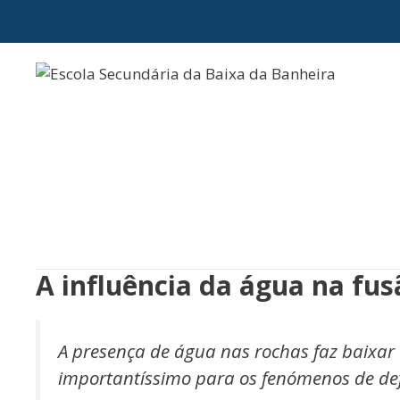
Saltar
para
o
conteúdo
A influência da água na fus
A presença de água nas rochas faz baixar o
importantíssimo para os fenómenos de d