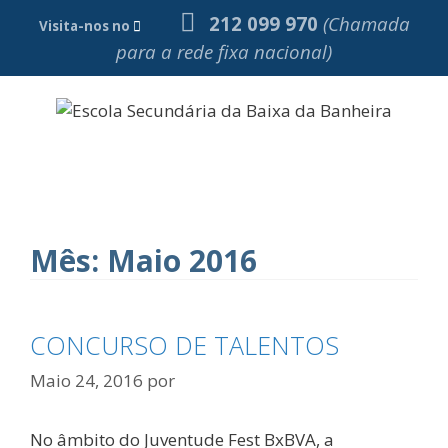
Saltar
212 099 970
(Chamada
Visita-nos no
para
para a rede fixa nacional)
o
conteúdo
Menu
Mês:
Maio 2016
CONCURSO DE TALENTOS
Maio 24, 2016
por
No âmbito do Juventude Fest BxBVA, a